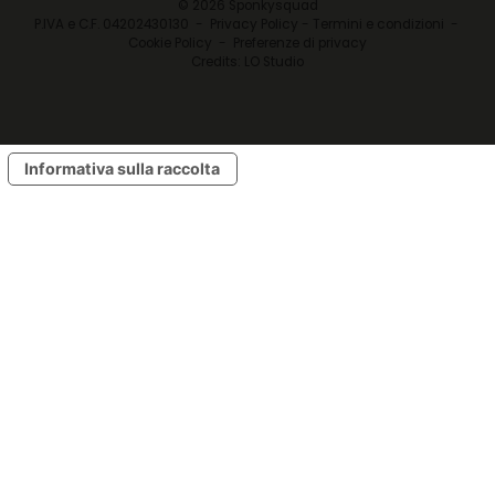
© 2026 Sponkysquad
P.IVA e C.F. 04202430130 -
Privacy Policy - Termini e condizioni
-
Cookie Policy
-
Preferenze di privacy
Credits:
LO Studio
Informativa sulla raccolta