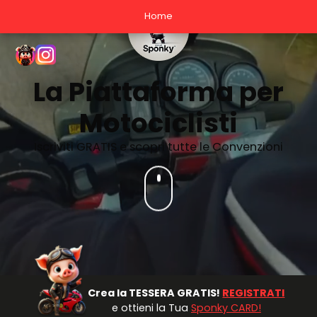
Home
La Piattaforma per
Motociclisti
Iscriviti GRATIS e scopri tutte le Convenzioni
Crea la TESSERA GRATIS!
REGISTRATI
e ottieni la Tua
Sponky CARD!