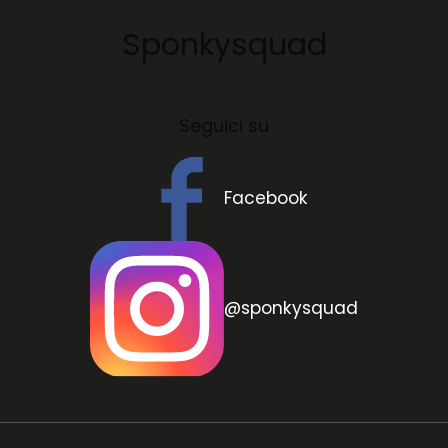
Sponkysquad
Seguici su
Facebook
@sponkysquad