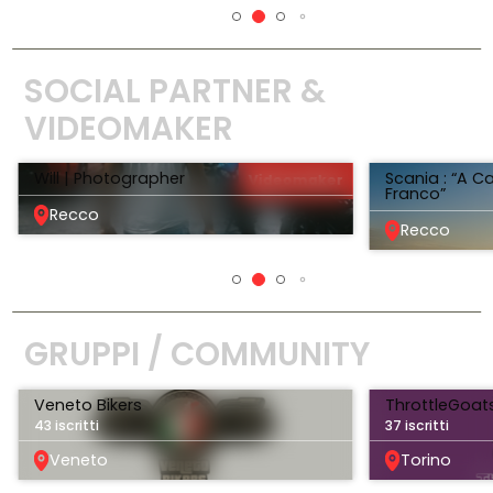
SOCIAL PARTNER &
VIDEOMAKER
Will | Photographer
Scania : “A 
Videomaker
Franco”
Recco
Recco
GRUPPI / COMMUNITY
Veneto Bikers
ThrottleGoat
43 iscritti
37 iscritti
Veneto
Torino