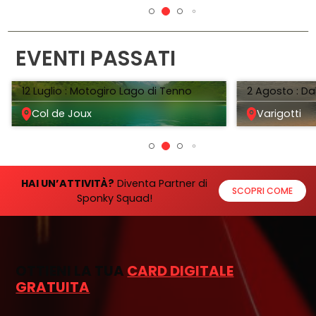
EVENTI PASSATI
12 Luglio : Motogiro Lago di Tenno
2 Agosto : Da
Col de Joux
Varigotti
HAI UN’ATTIVITÀ?
Diventa Partner di
SCOPRI COME
Sponky Squad!
OTTIENI LA TUA
CARD DIGITALE
GRATUITA