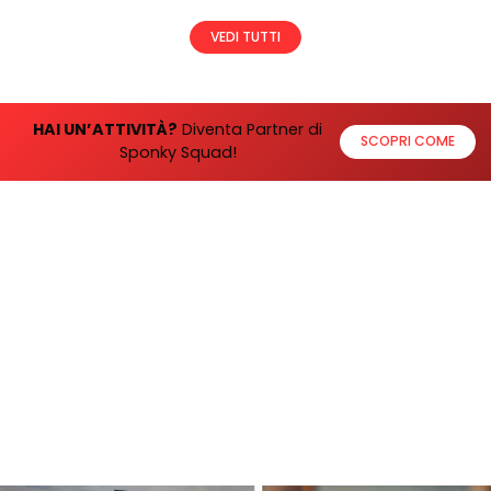
IngiroinMOTO
FB Group
22 iscritti
Sondrio
VEDI TUTTI
HAI UN’ATTIVITÀ?
Diventa Partner di
SCOPRI COME
Sponky Squad!