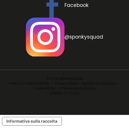
Sponkysquad
Seguici su
Facebook
@sponkysquad