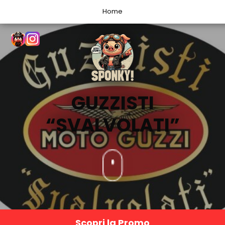
Home
GUZZISTI
“SVALVOLATI”
Scopri la Promo