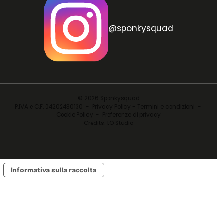
@sponkysquad
© 2026 Sponkysquad
P.IVA e C.F. 04202430130 -
Privacy Policy - Termini e condizioni
-
Cookie Policy
-
Preferenze di privacy
Credits:
LO Studio
Informativa sulla raccolta