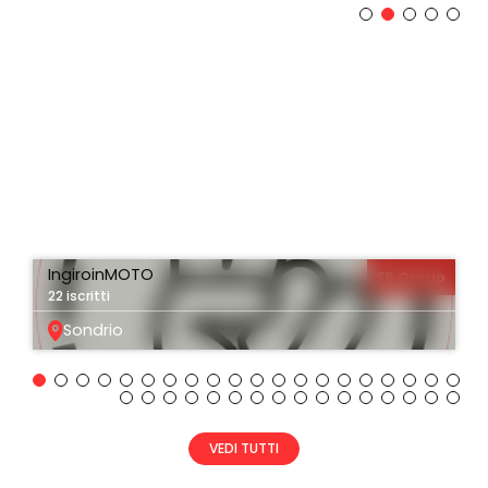
IngiroinMOTO
FB Group
22 iscritti
Sondrio
VEDI TUTTI