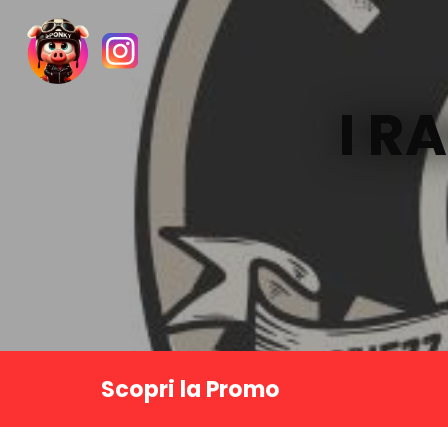
I R
Scopri la Promo