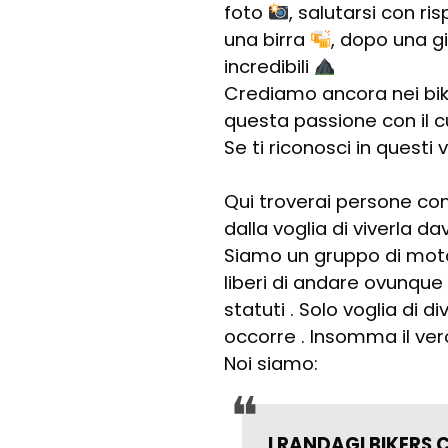
foto
, salutarsi con ri
una birra
, dopo una g
incredibili
Crediamo ancora nei bikers
questa passione con il 
Se ti riconosci in questi v
Qui troverai persone com
dalla voglia di viverla d
Siamo un gruppo di motoci
liberi di andare ovunque
statuti . Solo voglia di d
occorre . Insomma il vero
Noi siamo:
I RANDAGI BIKERS 