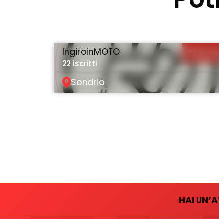
IngiroinMOTO
FB Gro
22 iscritti
Sondrio
HAI UN’A