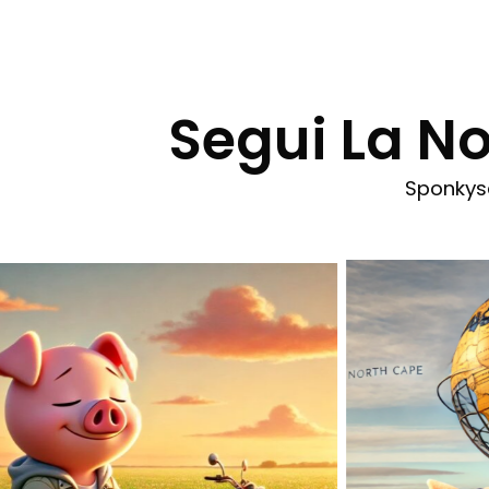
Segui La 
Sponkysq