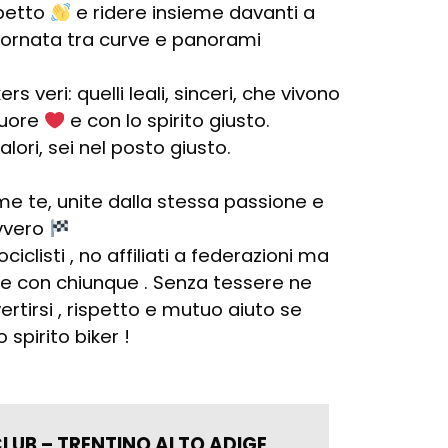
spetto
e ridere insieme davanti a
iornata tra curve e panorami
 veri: quelli leali, sinceri, che vivono
cuore
e con lo spirito giusto.
alori, sei nel posto giusto.
e te, unite dalla stessa passione e
avvero
clisti , no affiliati a federazioni ma
 e con chiunque . Senza tessere ne
ivertirsi , rispetto e mutuo aiuto se
 spirito biker !
CLUB – TRENTINO ALTO ADIGE