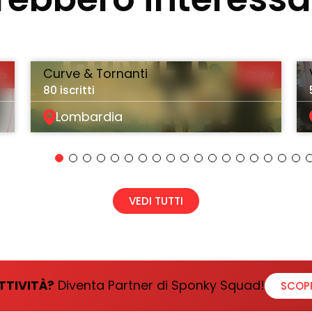
Curve & Tornanti
up
Crew
80 iscritti
Lombardia
VEDI TUTTI
TTIVITÀ?
Diventa Partner di Sponky Squad!
SCOP