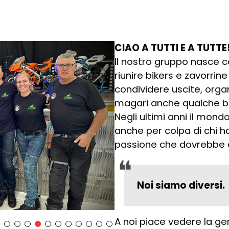
CIAO A TUTTI E A TUTTE
Il nostro gruppo nasce 
riunire bikers e zavorrin
condividere uscite, orga
magari anche qualche be
Negli ultimi anni il mon
anche per colpa di chi h
passione che dovrebbe e
Noi siamo diversi.
A noi piace vedere la ge