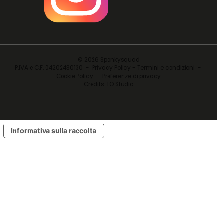
© 2026 Sponkysquad
P.IVA e C.F. 04202430130 -
Privacy Policy - Termini e condizioni
-
Cookie Policy
-
Preferenze di privacy
Credits:
LO Studio
Informativa sulla raccolta