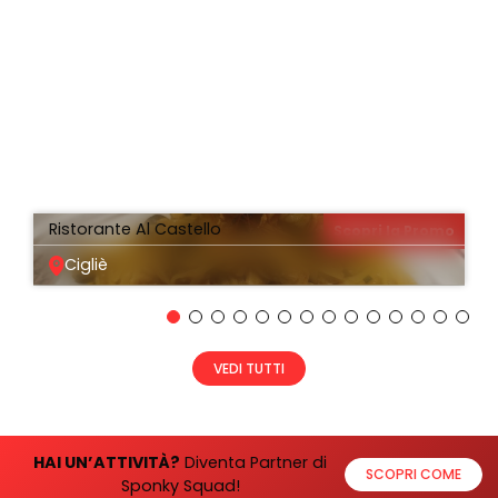
Ristorante Al Castello
Scopri la Promo
Cigliè
VEDI TUTTI
HAI UN’ATTIVITÀ?
Diventa Partner di
SCOPRI COME
Sponky Squad!