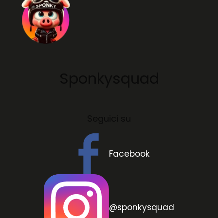
Sponkysquad
Seguici su
Facebook
@sponkysquad