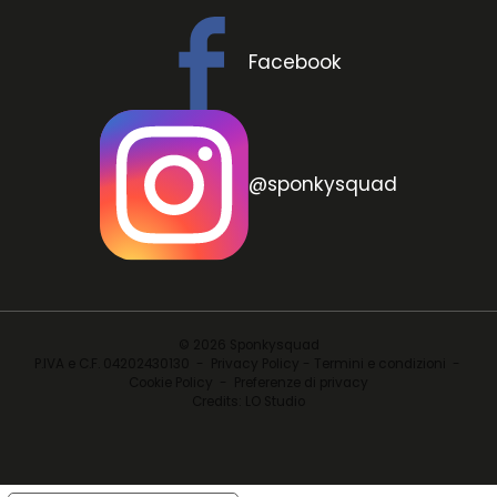
@sponkysquad
© 2026 Sponkysquad
P.IVA e C.F. 04202430130 -
Privacy Policy - Termini e condizioni
-
Cookie Policy
-
Preferenze di privacy
Credits:
LO Studio
Informativa sulla raccolta