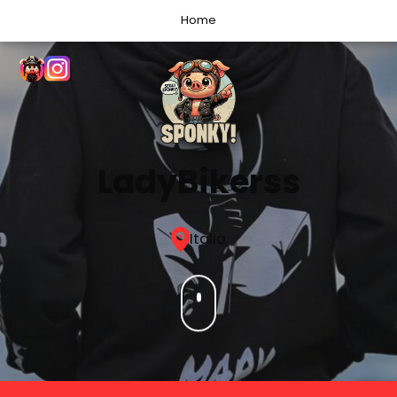
Home
LadyBikerss
Italia