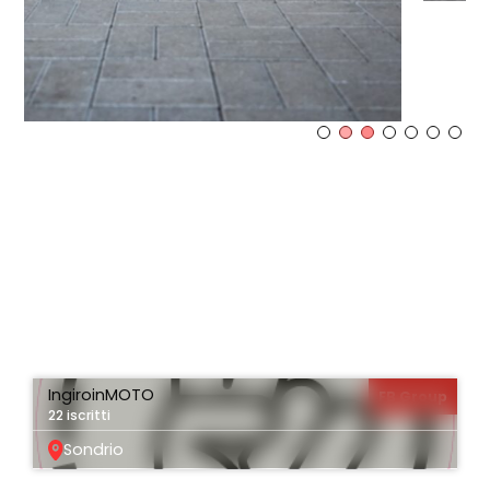
IngiroinMOTO
FB Group
22 iscritti
Sondrio
VEDI TUTTI