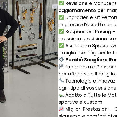
Revisione e Manutenzio
aggiornamento per mante
Upgrades e Kit Perfor
migliorare l’assetto dell
Sospensioni Racing – A
massima precisione su ci
Assistenza Specializz
il miglior setting per le 
Perché Scegliere Ra
Esperienza e Passione
per offrire solo il meglio.
Tecnologia e Innovazio
ogni tipo di sospensione
Adatto a Tutte le Moto
sportive e custom.
Migliori Prestazioni –
sicurezza e comfort di g