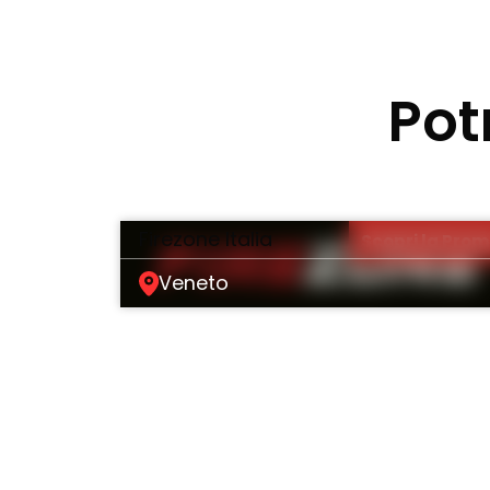
Pot
Firezone Italia
Scopri la Pro
Veneto