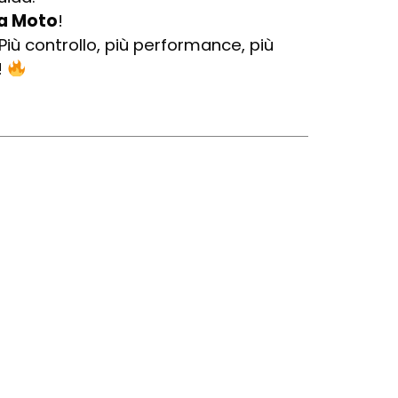
ua Moto
!
iù controllo, più performance, più
!