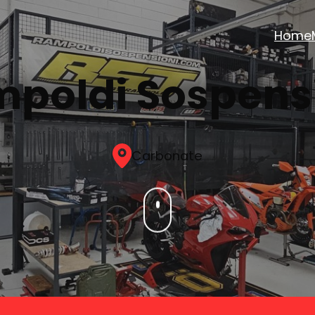
Home
poldi Sospens
Carbonate