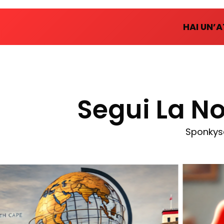
HAI UN’A
Segui La 
Sponkysq