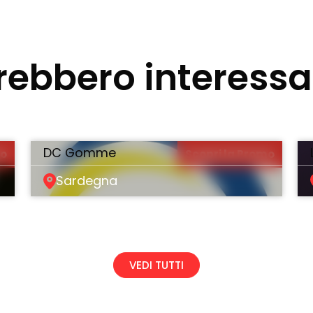
rebbero interessart
DC Gomme
mo
Scopri la Promo
Sardegna
VEDI TUTTI