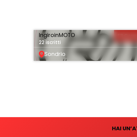
IngiroinMOTO
FB Gro
22 iscritti
Sondrio
HAI UN’A