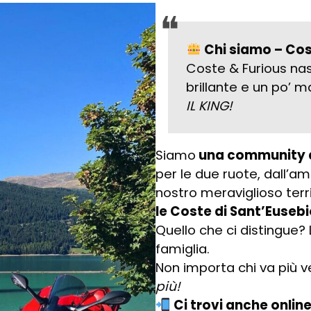
Chi siamo – Cos
Coste & Furious na
brillante e un po’ m
IL KING!
Siamo
una community d
per le due ruote, dall’am
nostro meraviglioso terri
le Coste di Sant’Eusebio
Quello che ci distingue? L’
famiglia.
Non importa chi va più v
più!
Ci trovi anche online