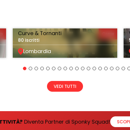
Curve & Tornanti
up
Crew
80 iscritti
Lombardia
VEDI TUTTI
TTIVITÀ?
Diventa Partner di Sponky Squad!
SCOP