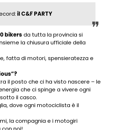
record:
il C&F PARTY
0 bikers
da tutta la provincia si
nsieme la chiusura ufficiale della
e, fatta di motori, spensieratezza e
ious”?
ra il posto che ci ha visto nascere – le
’energia che ci spinge a vivere ogni
sotto il casco.
a, dove ogni motociclista è il
ami, la compagnia e i motogiri
a con noi!