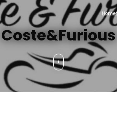
Home
Coste&Furious