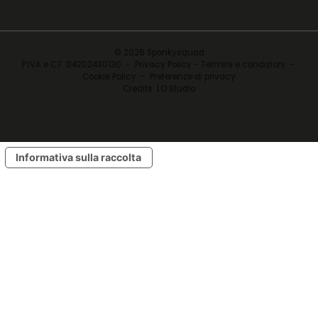
© 2026 Sponkysquad
P.IVA e C.F. 04202430130 -
Privacy Policy - Termini e condizioni
-
Cookie Policy
-
Preferenze di privacy
Credits:
LO Studio
Informativa sulla raccolta