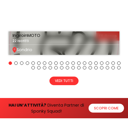
IngiroinMOTO
FB Group
22 iscritti
Sondrio
VEDI TUTTI
HAI UN’ATTIVITÀ?
Diventa Partner di
SCOPRI COME
Sponky Squad!