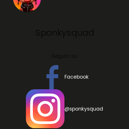
Sponkysquad
Seguici su
Facebook
@sponkysquad