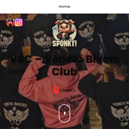
Home
VBC – Veneto Bikers
Club
Veneto