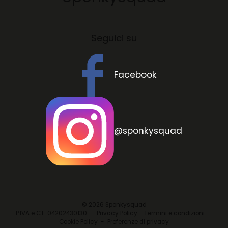
Seguici su
Facebook
@sponkysquad
© 2026 Sponkysquad
P.IVA e C.F. 04202430130 -
Privacy Policy - Termini e condizioni
-
Cookie Policy
-
Preferenze di privacy