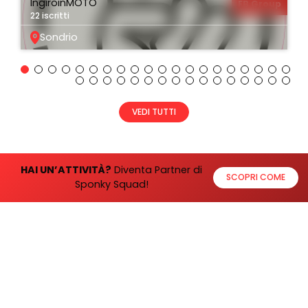
IngiroinMOTO
FB Group
22 iscritti
Sondrio
VEDI TUTTI
HAI UN’ATTIVITÀ?
Diventa Partner di
SCOPRI COME
Sponky Squad!