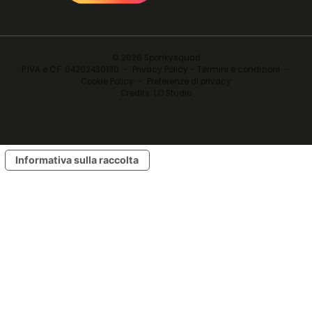
@sponkysquad
© 2026 Sponkysquad
P.IVA e C.F. 04202430130 -
Privacy Policy - Termini e condizioni
-
Cookie Policy
-
Preferenze di privacy
Credits:
LO Studio
Informativa sulla raccolta