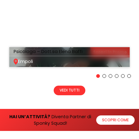
Psicologa – Dott.sa Elena Baffi
Scopri la Promo
Empoli
VEDI TUTTI