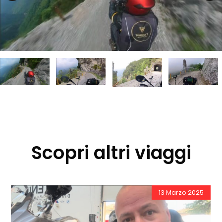
Scopri altri viaggi
zo 2025
13 Giugno 