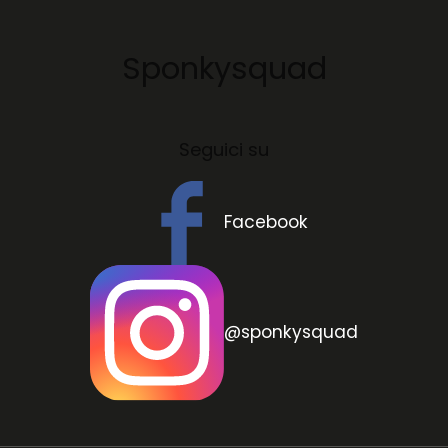
Sponkysquad
Seguici su
Facebook
@sponkysquad