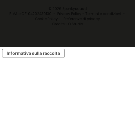
© 2026 Sponkysquad
P.IVA e C.F. 04202430130 -
Privacy Policy - Termini e condizioni
-
Cookie Policy
-
Preferenze di privacy
Credits:
LO Studio
Informativa sulla raccolta