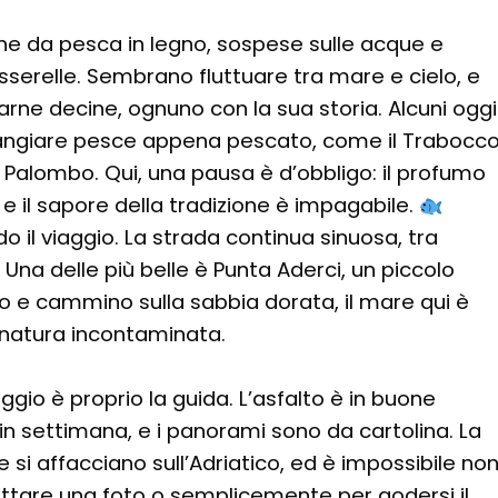
ne da pesca in legno, sospese sulle acque e
asserelle. Sembrano fluttuare tra mare e cielo, e
arne decine, ognuno con la sua storia. Alcuni oggi
mangiare pesce appena pescato, come il Trabocc
 Palombo. Qui, una pausa è d’obbligo: il profumo
 e il sapore della tradizione è impagabile.
 il viaggio. La strada continua sinuosa, tra
Una delle più belle è Punta Aderci, un piccolo
 e cammino sulla sabbia dorata, il mare qui è
i natura incontaminata.
aggio è proprio la guida. L’asfalto è in buone
e in settimana, e i panorami sono da cartolina. La
si affacciano sull’Adriatico, ed è impossibile no
attare una foto o semplicemente per godersi il