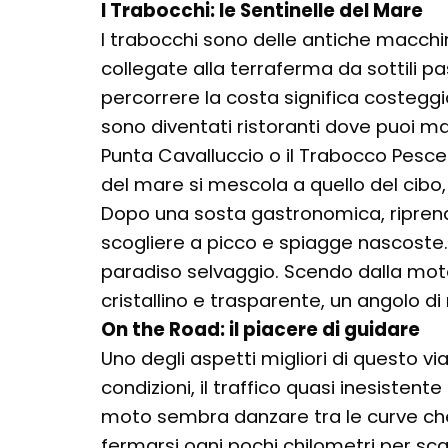
I Trabocchi: le Sentinelle del Mare
I trabocchi sono delle antiche macchi
collegate alla terraferma da sottili p
percorrere la costa significa costeggi
sono diventati ristoranti dove puoi 
Punta Cavalluccio o il Trabocco Pesce
del mare si mescola a quello del cibo,
Dopo una sosta gastronomica, riprendo
scogliere a picco e spiagge nascoste. 
paradiso selvaggio. Scendo dalla moto
cristallino e trasparente, un angolo d
On the Road: il piacere di guidare
Uno degli aspetti migliori di questo vi
condizioni, il traffico quasi inesistent
moto sembra danzare tra le curve che 
fermarsi ogni pochi chilometri per sc