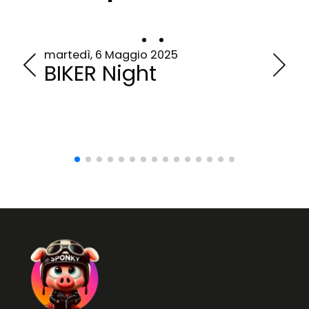
martedì, 6 Maggio 2025
mart
BIKER Night
MO
NA
AC