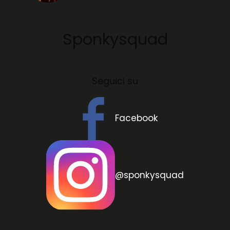
Sponkysquad
Seguici su
Facebook
@sponkysquad