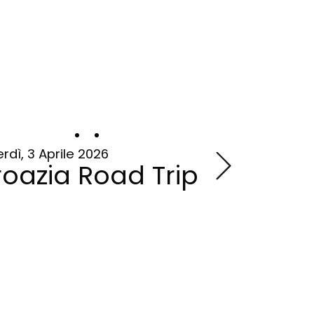
rdì, 3 Aprile 2026
sabato, 30 Ag
oazia Road Trip
Coste &
Party