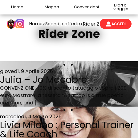
Diari di
Home
Mappa
Convenzioni
viaggio
>
>
Rider Zone
Home
Sconti e offerte
ACCEDI
Rider Zone
giovedì, 9 Aprile 2026
Julia – Jo Macabre
CONVENZIONE: 10% di sconto tatuaggio sopra i 200
euro Mostrare la tessera “A tattoo is a true poetic
creation, and […]
mercoledì, 4 Marzo 2026
Livia Milano : Personal Trainer
& Life Coach