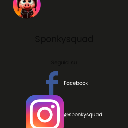
Sponkysquad
Seguici su
Facebook
@sponkysquad