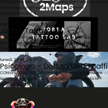
GPX2MAPS è una web app gratuita che ti aiuta a creare
itinerari più lunghi su Google Maps (il limite
dell’interfaccia […]
mercoledì, 11 Giugno 2025
Jobba Tattoo Lab
Jobba Tattoo Lab – Bordighera (IM) Nel cuore di
Bordighera, tra mare e montagna, nasce Jobba
Tattoo Lab, uno […]
lunedì, 24 Marzo 2025
Psicologa – Dott.sa Elena Baffi
CONVENZIONE : 10% Sconto terapia on line Segnalare
iscrizione e tessera “Anche in sella… la mente fa la
differenza.” […]